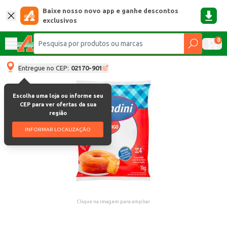
Baixe nosso novo app e ganhe descontos
exclusivos
0
Entregue no CEP:
02170-901
Escolha uma loja ou informe seu
CEP para ver ofertas da sua
região
INFORMAR LOCALIZAÇÃO
Clique na imagem para ampliar.