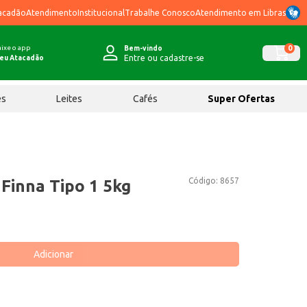
acadão
Atendimento
Institucional
Trabalhe Conosco
Atendimento em Libras
ixe o app
0
Bem-vindo
Entre ou cadastre-se
eu Atacadão
ês
Leites
Cafés
Super Ofertas
Código:
8657
 Finna Tipo 1 5kg
Adicionar