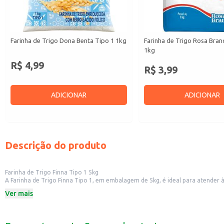
Farinha de Trigo Dona Benta Tipo 1 1kg
Farinha de Trigo Rosa Bran
1kg
R$ 4,99
R$ 3,99
ADICIONAR
ADICIONAR
Descrição do produto
Farinha de Trigo Finna Tipo 1 5kg
A Farinha de Trigo Finna Tipo 1, em embalagem de 5kg, é ideal para atender à
outras receitas.
Ver mais
Esta farinha é uma escolha prática para:
Padarias e confeitarias que buscam um produto de qualidade para o preparo de
Restaurantes e lanchonetes que desejam oferecer pratos saborosos e com tex
Consumidores domésticos que apreciam preparar suas próprias receitas em c