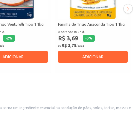
rigo Venturelli Tipo 1 1kg
Farinha de Trigo Anaconda Tipo 1 1kg
nid.
A partir de 10 unid.
R$ 3,69
-
2
%
-
3
%
R$ 3,79
cada
ou
/ cada
ADICIONAR
ADICIONAR
a torna um ingrediente essencial na produção de pães, bolos, tortas, massas e