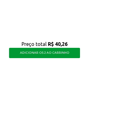
sabor agradável.
o.
ualidade e praticidade em suas preparações culinárias, oferecendo um excelen
Preço total
R$ 40,26
ADICIONAR OS 2 AO CARRINHO