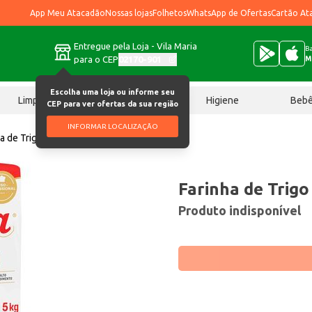
App Meu Atacadão
Nossas lojas
Folhetos
WhatsApp de Ofertas
Cartão At
Entregue pela Loja - Vila Maria
Ba
para o CEP
02170-901
M
Escolha uma loja ou informe seu
Limpeza
Chocolates
Higiene
Beb
CEP para ver ofertas da sua região
INFORMAR LOCALIZAÇÃO
a de Trigo Finna Tipo 1 5kg
Farinha de Trigo
Produto indisponível