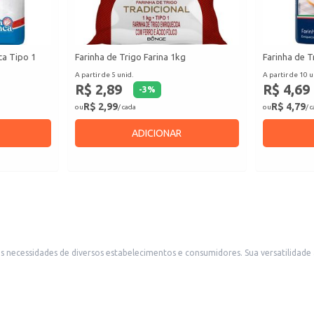
ca Tipo 1
Farinha de Trigo Farina 1kg
Farinha de T
A partir de 5 unid.
A partir de 10 u
R$ 2,89
R$ 4,69
-
3
%
R$ 2,99
R$ 4,79
ou
/ cada
ou
/ 
ADICIONAR
s necessidades de diversos estabelecimentos e consumidores. Sua versatilidade 
 suas receitas diárias.
tura perfeita.
asa.