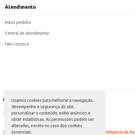
Atendimento
Meus pedidos
Central de atendimento
Fale conosco
Formas de pagamento
Usamos cookies para melhorar a navegação,
desempenho e segurança do site,
personalizar o conteúdo, exibir anúncios e
obter estatísticas. As permissões podem ser
alteradas, exceto no caso dos cookies
Racismo é crime.
Denuncie. Disque 100 ou procure a Delegacia de Polí
essenciais.