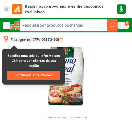
Baixe nosso novo app e ganhe descontos
exclusivos
0
Entregue no CEP:
02170-901
Escolha uma loja ou informe seu
CEP para ver ofertas da sua
região
INFORMAR LOCALIZAÇÃO
Clique na imagem para ampliar.