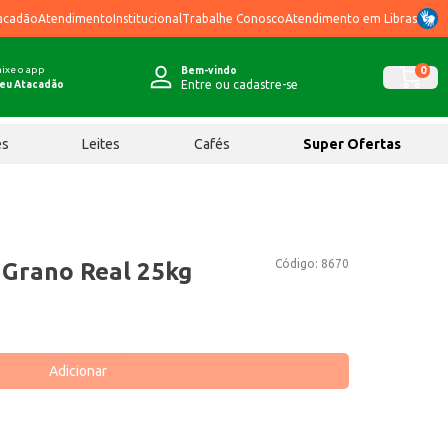
acadão
Atendimento
Institucional
Trabalhe Conosco
Atendimento em Libras
ixe o app
0
Bem-vindo
Entre ou cadastre-se
eu Atacadão
ês
Leites
Cafés
Super Ofertas
Código:
8670
 Grano Real 25kg
Adicionar