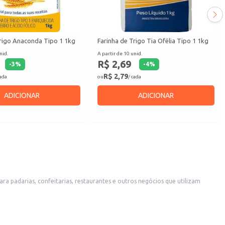
Trigo Anaconda Tipo 1 1kg
Farinha de Trigo Tia Ofélia Tipo 1 1kg
nid.
A partir de 10 unid.
R$ 2,69
-
3
%
-
4
%
R$ 2,79
cada
ou
/ cada
ADICIONAR
ADICIONAR