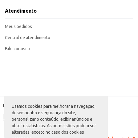
A Farinha de Trigo Grano Real em saco de 25kg proporciona rendimento e praticidade, atendendo às necessidades d
para a otimização de custos e tempo.
Atendimento
Marca: Grano Real
Departamento: Mercearia
Categoria: Farinha de trigo tradicional
Meus pedidos
Conteúdo: 25kg
EAN: 7898234852075
Central de atendimento
Fale conosco
Formas de pagamento
Usamos cookies para melhorar a navegação,
desempenho e segurança do site,
personalizar o conteúdo, exibir anúncios e
obter estatísticas. As permissões podem ser
alteradas, exceto no caso dos cookies