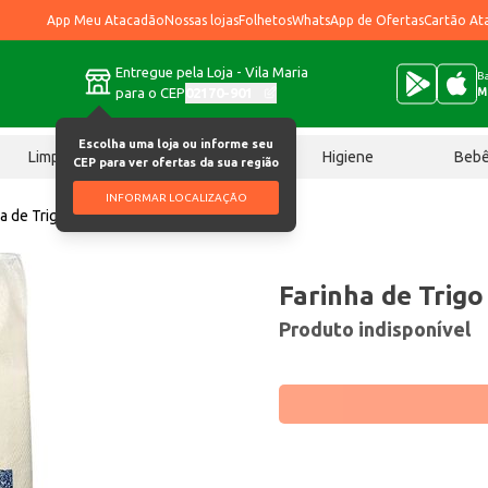
App Meu Atacadão
Nossas lojas
Folhetos
WhatsApp de Ofertas
Cartão At
Entregue pela Loja - Vila Maria
Ba
para o CEP
02170-901
M
Escolha uma loja ou informe seu
Limpeza
Chocolates
Higiene
Beb
CEP para ver ofertas da sua região
INFORMAR LOCALIZAÇÃO
ha de Trigo Grano Real 25kg
Farinha de Trigo
Produto indisponível