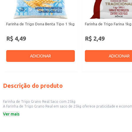
Farinha de Trigo Dona Benta Tipo 1 1kg
Farinha de Trigo Farina 1kg
R$ 4,49
R$ 2,49
ADICIONAR
ADICIONAR
Descrição do produto
Farinha de Trigo Grano Real Saco com 25kg
A Farinha de Trigo Grano Real em saco de 25kg oferece praticidade e economia para estabelecimentos comerciais e prof
grandes quantidades de farinha em seus proc
Ver mais
Dicas de Uso:
Indicada para a produção de pães, bolos, massas e outros produtos de panifi
Ideal para uso em cozinhas industriais e restaurantes que necessitam de gran
Adequada para revenda em supermercados, mercearias e lojas de produtos al