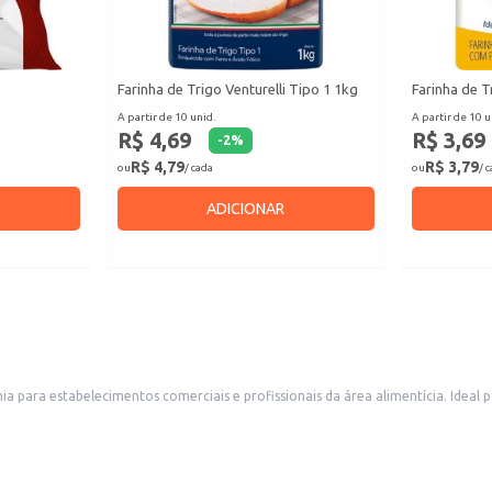
Farinha de Trigo Venturelli Tipo 1 1kg
Farinha de 
A partir de 10 unid.
A partir de 10 u
R$ 4,69
R$ 3,69
-
2
%
R$ 4,79
R$ 3,79
ou
/ cada
ou
/ 
ADICIONAR
issionais da área alimentícia. Ideal para padarias, confeitarias, restaurantes e outros negócios que utilizam
essos. Sua embalagem em saco facilita o manuseio e armazenamento.
cação.
des volumes de farinha.
imentícios.