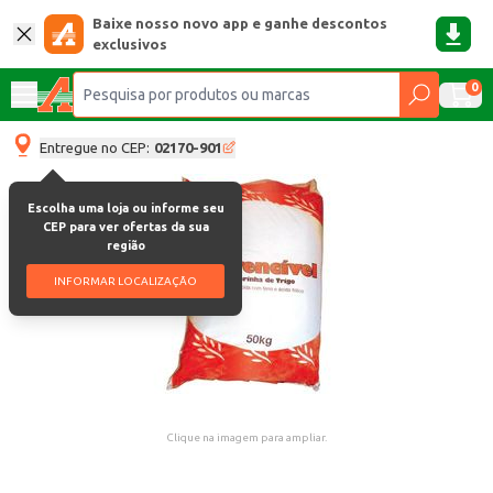
Baixe nosso novo app e ganhe descontos
exclusivos
0
Entregue no CEP:
02170-901
Escolha uma loja ou informe seu
CEP para ver ofertas da sua
região
INFORMAR LOCALIZAÇÃO
Clique na imagem para ampliar.