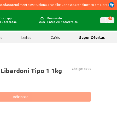
acadão
Atendimento
Institucional
Trabalhe Conosco
Atendimento em Libras
ixe o app
0
Bem-vindo
Entre ou cadastre-se
eu Atacadão
ês
Leites
Cafés
Super Ofertas
Código:
8705
 Libardoni Tipo 1 1kg
Adicionar