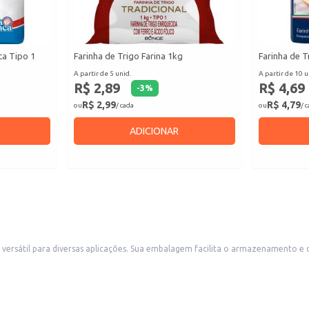
ca Tipo 1
Farinha de Trigo Farina 1kg
Farinha de T
A partir de 5 unid.
A partir de 10 u
R$ 2,89
R$ 4,69
-
3
%
R$ 2,99
R$ 4,79
ou
/ cada
ou
/ 
ADICIONAR
useio, sendo ideal para uso em padarias, confeitarias, restaurantes e
outros estabelecimentos comerciais que utilizam farinha em seus processos. Também é uma escolha adequada para uso doméstico
 base de farinha de trigo.