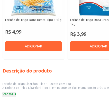
Farinha de Trigo Dona Benta Tipo 1 1kg
Farinha de Trigo Rosa Bran
1kg
R$ 4,99
R$ 3,99
ADICIONAR
ADICIONAR
Descrição do produto
Farinha de Trigo Libardoni Tipo 1 Pacote com 1kg
A Farinha de Trigo Libardoni Tipo 1, em pacote de 1kg, é uma opção prática e versátil para diversas aplicações. Sua embalagem facilita o armazenamento e o man
Ver mais
Dicas de uso:
Ideal para o preparo de pães, bolos, tortas e massas em geral.
Indicada para receitas que exigem farinha de trigo tipo 1.
Adequada para uso em estabelecimentos comerciais que produzem alimentos à