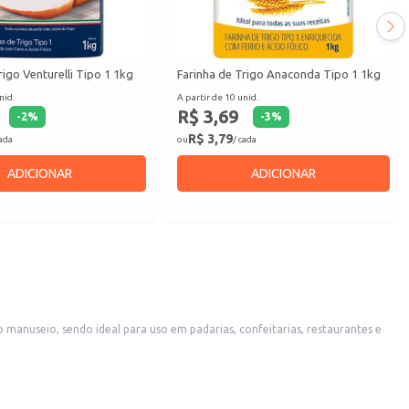
rigo Venturelli Tipo 1 1kg
Farinha de Trigo Anaconda Tipo 1 1kg
nid.
A partir de 10 unid.
R$ 3,69
-
2
%
-
3
%
R$ 3,79
cada
ou
/ cada
ADICIONAR
ADICIONAR
, atendendo às necessidades de cozinheiros e padeiros amadores.