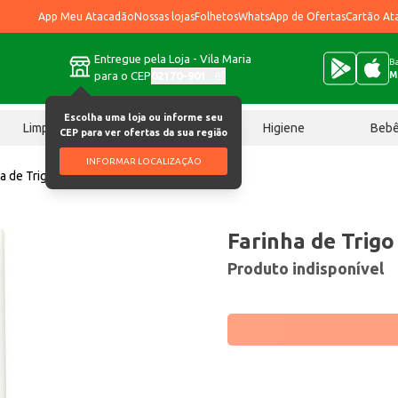
App Meu Atacadão
Nossas lojas
Folhetos
WhatsApp de Ofertas
Cartão At
Entregue pela Loja - Vila Maria
Ba
para o CEP
02170-901
M
Escolha uma loja ou informe seu
Limpeza
Chocolates
Higiene
Beb
CEP para ver ofertas da sua região
INFORMAR LOCALIZAÇÃO
a de Trigo Libardoni Tipo 1 1kg
Farinha de Trigo
Produto indisponível