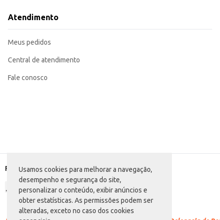
Recomendada para uso doméstico no preparo de receitas diversas.
A Farinha de Trigo Libardoni Tipo 1 oferece um bom rendimento e se destaca pela praticidade de seu formato em pacote de 1kg. Sua utiliz
Atendimento
quanto domésticos.
Marca: Libardoni
Departamento: Mercearia
Meus pedidos
Categoria: Farinha de trigo tradicional
Conteúdo: 1kg
EAN: 7896408410014
Central de atendimento
Fale conosco
Formas de pagamento
Usamos cookies para melhorar a navegação,
desempenho e segurança do site,
personalizar o conteúdo, exibir anúncios e
obter estatísticas. As permissões podem ser
alteradas, exceto no caso dos cookies