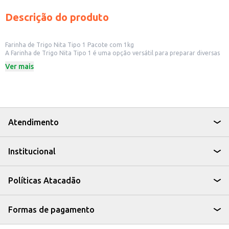
Descrição do produto
Farinha de Trigo Nita Tipo 1 Pacote com 1kg
A Farinha de Trigo Nita Tipo 1 é uma opção versátil para preparar diversas
receitas do dia a dia. Com qualidade e textura adequada, é ideal para pães,
Ver mais
bolos, massas, tortas e outras preparações culinárias, oferecendo
praticidade para a cozinha.
Dicas de Uso:
Ideal para preparo de pães, bolos e massas.
Perfeita para receitas doces e salgadas.
Facilita o preparo de diversas receitas caseiras.
Armazene em local seco e fresco.
Atendimento
A Farinha de Trigo Nita Tipo 1 combina qualidade e versatilidade para
deixar suas receitas ainda mais saborosas.
Institucional
Políticas Atacadão
Formas de pagamento