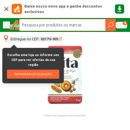
Baixe nosso novo app e ganhe descontos
exclusivos
0
Entregue no CEP:
02170-901
Escolha uma loja ou informe seu
CEP para ver ofertas da sua
região
INFORMAR LOCALIZAÇÃO
Clique na imagem para ampliar.