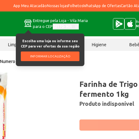
App Meu Atacadão
Nossas lojas
Folhetos
WhatsApp de Ofertas
Cartão At
Entregue pela Loja - Vila Maria
Ba
para o CEP
02170-901
M
Escolha uma loja ou informe seu
Limpeza
Chocolates
Higiene
Beb
CEP para ver ofertas da sua região
INFORMAR LOCALIZAÇÃO
go Numero Um Com fermento 1kg
Farinha de Tri
fermento 1kg
Produto indisponível