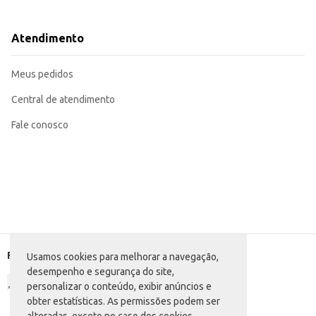
Criação de massas para pizzas e salgados.
Ideal para receitas rápidas e práticas.
A Farinha de Trigo Numero Um com fermento é uma escolha versátil e eficien
Atendimento
Meus pedidos
Central de atendimento
Fale conosco
Formas de pagamento
Usamos cookies para melhorar a navegação,
desempenho e segurança do site,
personalizar o conteúdo, exibir anúncios e
obter estatísticas. As permissões podem ser