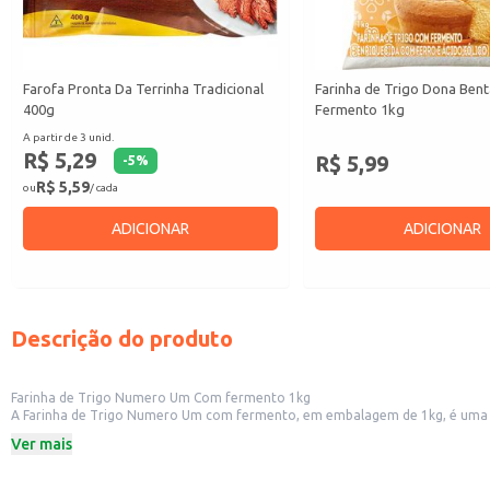
Farofa Pronta Da Terrinha Tradicional
Farinha de Trigo Dona Ben
400g
Fermento 1kg
A partir de 3 unid.
R$ 5,29
R$ 5,99
-
5
%
R$ 5,59
ou
/ cada
ADICIONAR
ADICIONAR
Descrição do produto
Farinha de Trigo Numero Um Com fermento 1kg
A Farinha de Trigo Numero Um com fermento, em embalagem de 1kg, é uma opçã
otimizando o tempo na cozinha. Perfeita para uso doméstico e também para
Ver mais
Dicas de uso:
Preparo de pães caseiros.
Elaboração de bolos e tortas.