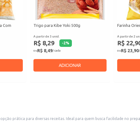
ta Com
Trigo para Kibe Yoki 500g
Farinha Orie
A partir de 3 unid.
A partir de 2 un
R$ 8,29
R$ 22,9
-
2
%
R$ 8,49
R$ 23,90
ou
/ cada
ou
/
ADICIONAR
o prática para diversas receitas. Ideal para quem busca facilidade no preparo
 pequenos estabelecimentos que buscam praticidade sem abrir mão do sabor.