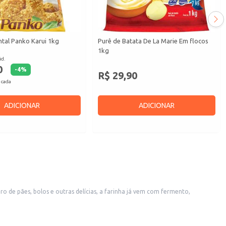
ntal Panko Karui 1kg
Purê de Batata De La Marie Em flocos
1kg
id.
0
-
4
%
R$ 29,90
 cada
ADICIONAR
ADICIONAR
 de pães, bolos e outras delícias, a farinha já vem com fermento,