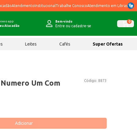
acadão
Atendimento
Institucional
Trabalhe Conosco
Atendimento em Libras
ixe o app
0
Bem-vindo
Entre ou cadastre-se
eu Atacadão
ês
Leites
Cafés
Super Ofertas
Código:
8873
go Numero Um Com
Adicionar