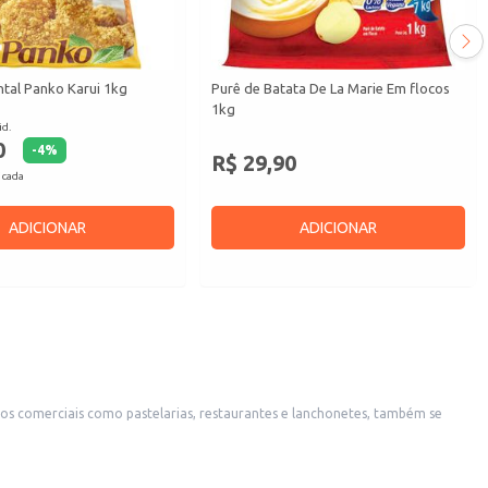
ntal Panko Karui 1kg
Purê de Batata De La Marie Em flocos
1kg
id.
0
-
4
%
R$ 29,90
 cada
ADICIONAR
ADICIONAR
ntos comerciais como pastelarias, restaurantes e lanchonetes, também se