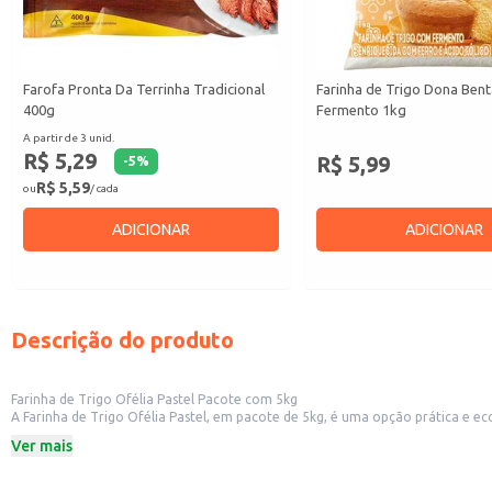
Farofa Pronta Da Terrinha Tradicional
Farinha de Trigo Dona Ben
400g
Fermento 1kg
A partir de 3 unid.
R$ 5,29
R$ 5,99
-
5
%
R$ 5,59
ou
/ cada
ADICIONAR
ADICIONAR
Descrição do produto
Farinha de Trigo Ofélia Pastel Pacote com 5kg
A Farinha de Trigo Ofélia Pastel, em pacote de 5kg, é uma opção prática e e
adapta perfeitamente à produção doméstica em grande escala.
Ver mais
Pacote de 5kg
Marca: Ofélia
Categoria: Farinha especial