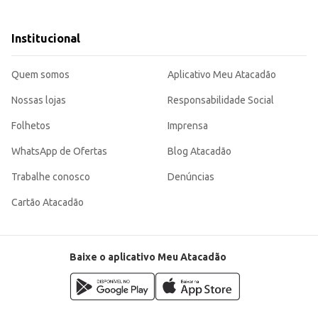
 e rendimento.
Institucional
icar receita).
odução de pastéis, contribuindo para a eficiência e economia no seu negócio ou
Quem somos
Aplicativo Meu Atacadão
Nossas lojas
Responsabilidade Social
Folhetos
Imprensa
WhatsApp de Ofertas
Blog Atacadão
Trabalhe conosco
Denúncias
Cartão Atacadão
Baixe o aplicativo Meu Atacadão