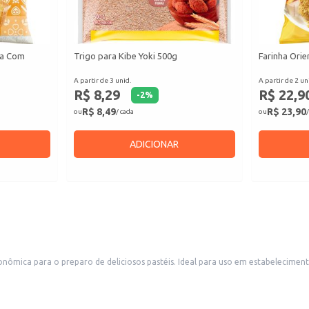
ta Com
Trigo para Kibe Yoki 500g
Farinha Orie
A partir de 3 unid.
A partir de 2 un
R$ 8,29
R$ 22,9
-
2
%
R$ 8,49
R$ 23,90
ou
/ cada
ou
/
ADICIONAR
conômica para o preparo de deliciosos pastéis. Ideal para uso em estabelecime