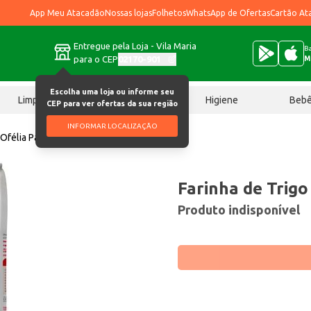
App Meu Atacadão
Nossas lojas
Folhetos
WhatsApp de Ofertas
Cartão At
Entregue pela Loja - Vila Maria
Ba
para o CEP
02170-901
M
Escolha uma loja ou informe seu
Limpeza
Chocolates
Higiene
Beb
CEP para ver ofertas da sua região
INFORMAR LOCALIZAÇÃO
 Ofélia Pastel 5kg
Farinha de Trigo
Produto indisponível