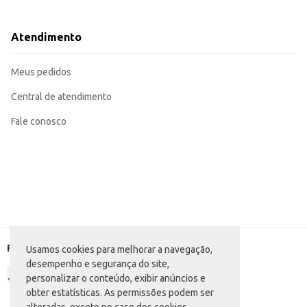
Dicas de Uso:
Ideal para o preparo de pastéis de diversos sabores e recheios.
Recomendada para produção em grande quantidade, garantindo praticidade
Atendimento
Pode ser utilizada em receitas de outras massas, como empadas e tortas (verif
A Farinha de Trigo Ofélia Pastel proporciona praticidade e rendimento na pr
Meus pedidos
Central de atendimento
Fale conosco
Formas de pagamento
Usamos cookies para melhorar a navegação,
desempenho e segurança do site,
personalizar o conteúdo, exibir anúncios e
obter estatísticas. As permissões podem ser