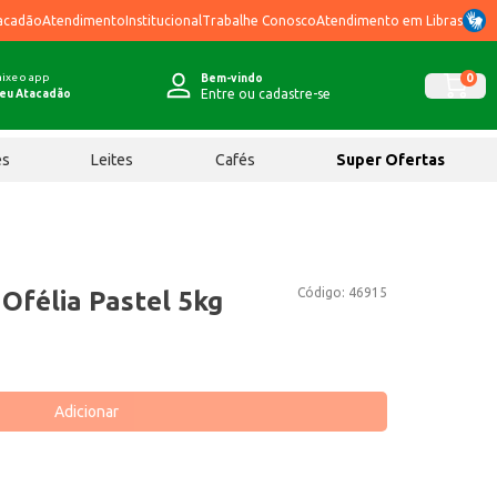
acadão
Atendimento
Institucional
Trabalhe Conosco
Atendimento em Libras
ixe o app
0
Bem-vindo
Entre ou cadastre-se
eu Atacadão
ês
Leites
Cafés
Super Ofertas
Código:
46915
 Ofélia Pastel 5kg
Adicionar