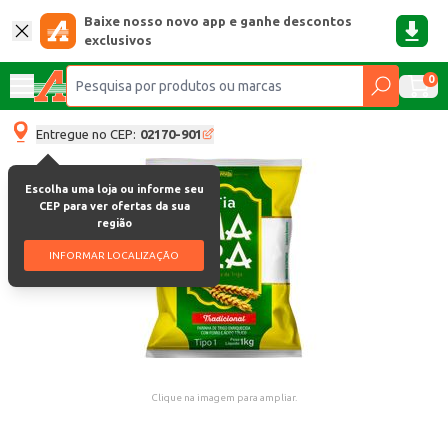
Baixe nosso novo app e ganhe descontos
exclusivos
0
Entregue no CEP:
02170-901
Escolha uma loja ou informe seu
CEP para ver ofertas da sua
região
INFORMAR LOCALIZAÇÃO
Clique na imagem para ampliar.