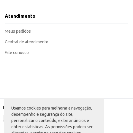
Dicas de Uso:
Indicada para a produção de pães, bolos, tortas e massas em geral.
Ideal para uso em receitas que exigem farinha de trigo tipo 1.
Atendimento
Recomendamos armazenar em local seco e arejado, após o uso, para garantir
A Farinha de Trigo Três Coroas Tipo 1 oferece praticidade e rendimento, se
Meus pedidos
Central de atendimento
Fale conosco
Formas de pagamento
Usamos cookies para melhorar a navegação,
desempenho e segurança do site,
personalizar o conteúdo, exibir anúncios e
obter estatísticas. As permissões podem ser