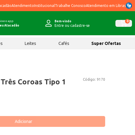
acadão
Atendimento
Institucional
Trabalhe Conosco
Atendimento em Libras
ixe o app
0
Bem-vindo
Entre ou cadastre-se
eu Atacadão
ês
Leites
Cafés
Super Ofertas
Código:
9170
 Três Coroas Tipo 1
Adicionar