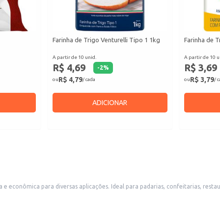
Farinha de Trigo Venturelli Tipo 1 1kg
Farinha de 
A partir de 10 unid.
A partir de 10 u
R$ 4,69
R$ 3,69
-
2
%
R$ 4,79
R$ 3,79
ou
/ cada
ou
/ 
ADICIONAR
a e econômica para diversas aplicações. Ideal para padarias, confeitarias, re
uso doméstico, atendendo às necessidades de famílias que preparam pães, bolos