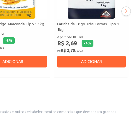
Trigo Anaconda Tipo 1 1kg
Farinha de Trigo Três Coroas Tipo 1
1kg
nid.
A partir de 10 unid.
-
3
%
R$ 2,69
-
4
%
cada
R$ 2,79
ou
/ cada
ADICIONAR
ADICIONAR
staurantes e outros estabelecimentos comerciais que demandam grandes
, tortas e outros quitutes com frequência.