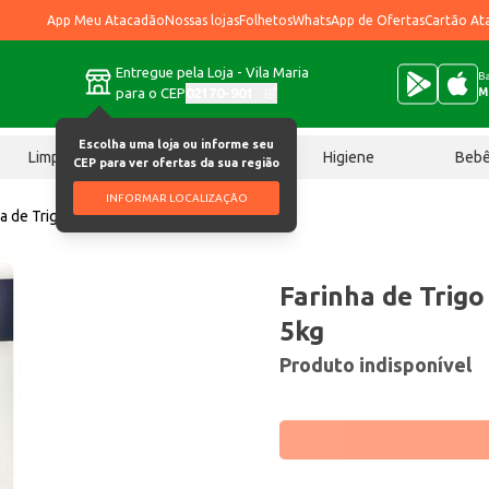
App Meu Atacadão
Nossas lojas
Folhetos
WhatsApp de Ofertas
Cartão At
Entregue pela Loja - Vila Maria
Ba
para o CEP
02170-901
M
Escolha uma loja ou informe seu
Limpeza
Chocolates
Higiene
Beb
CEP para ver ofertas da sua região
INFORMAR LOCALIZAÇÃO
ha de Trigo Três Coroas Tipo 1 5kg
Farinha de Trigo
5kg
Produto indisponível