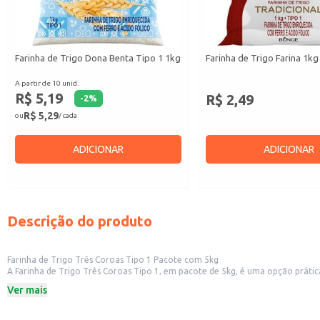
Farinha de Trigo Dona Benta Tipo 1 1kg
Farinha de Trigo Farina 1kg
A partir de 10 unid.
R$ 5,19
R$ 2,49
-
2
%
R$ 5,29
ou
/ cada
ADICIONAR
ADICIONAR
Descrição do produto
Farinha de Trigo Três Coroas Tipo 1 Pacote com 5kg
A Farinha de Trigo Três Coroas Tipo 1, em pacote de 5kg, é uma opção prátic
volumes de farinha de alta qualidade. Também é uma excelente escolha para 
Ver mais
Formato prático em pacote de 5kg.
Tipo 1.
Marca Três Coroas.