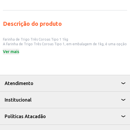
Descrição do produto
Farinha de Trigo Três Coroas Tipo 1 1kg
A Farinha de Trigo Três Coroas Tipo 1, em embalagem de 1kg, é uma opção
versátil para diversas aplicações na cozinha. Ideal para quem busca um
Ver mais
produto de qualidade para o preparo de pães, bolos, massas e outras
receitas, a farinha tipo 1 é uma escolha comum em muitas cozinhas.
Dicas de Uso:
Perfeita para o preparo de pães caseiros e artesanais.
Utilizada em bolos, tortas e biscoitos, proporcionando a textura desejada.
Adequada para massas frescas, como macarrão e lasanha.
Pode ser utilizada em receitas de panquecas e crepes.
Atendimento
A Farinha de Trigo Três Coroas Tipo 1 1kg é uma escolha prática e eficiente
para quem busca um ingrediente confiável para suas receitas, seja para uso
doméstico ou para estabelecimentos comerciais.
Institucional
Políticas Atacadão