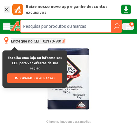
Baixe nosso novo app e ganhe descontos
exclusivos
0
Entregue no CEP:
02170-901
Escolha uma loja ou informe seu
CEP para ver ofertas da sua
região
INFORMAR LOCALIZAÇÃO
Clique na imagem para ampliar.