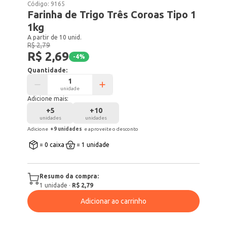
Código:
9165
Farinha de Trigo Três Coroas Tipo 1
1kg
A partir de 10 unid.
R$ 2,79
R$ 2,69
-
4
%
Quantidade:
unidade
Adicione mais:
+
5
+
10
unidades
unidades
Adicione
+
9
unidade
s
e aproveite o desconto
= 0 caixa
= 1 unidade
Resumo da compra:
1
unidade
·
R$ 2,79
Adicionar ao carrinho