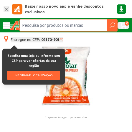
Baixe nosso novo app e ganhe descontos
exclusivos
0
Entregue no CEP:
02170-901
Escolha uma loja ou informe seu
CEP para ver ofertas da sua
região
INFORMAR LOCALIZAÇÃO
Clique na imagem para ampliar.