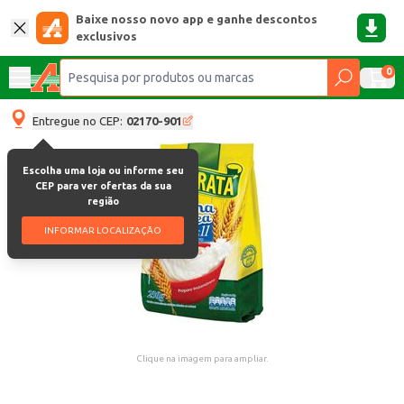
Baixe nosso novo app e ganhe descontos
exclusivos
0
Entregue no CEP:
02170-901
Escolha uma loja ou informe seu
CEP para ver ofertas da sua
região
INFORMAR LOCALIZAÇÃO
Clique na imagem para ampliar.