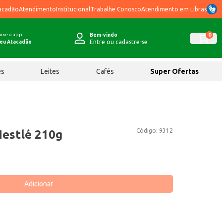
acadão
Atendimento
Institucional
Trabalhe Conosco
Atendimento em Libras
ixe o app
0
Bem-vindo
Entre ou cadastre-se
eu Atacadão
ês
Leites
Cafés
Super Ofertas
Código:
9312
Nestlé 210g
Adicionar