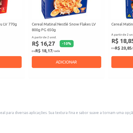
au LV 770g
Cereal Matinal Nestlé Snow Flakes LV
Cereal Matin
800g PG 650g
A partir de 2 un
A partir de 2 unid.
R$ 18,8
R$ 16,27
-
10
%
R$ 20,85
ou
/
R$ 18,17
ou
/ cada
ADICIONAR
deal para diversas aplicações. Sua textura fina e sabor suave a tornam uma opç
s.
sabor.