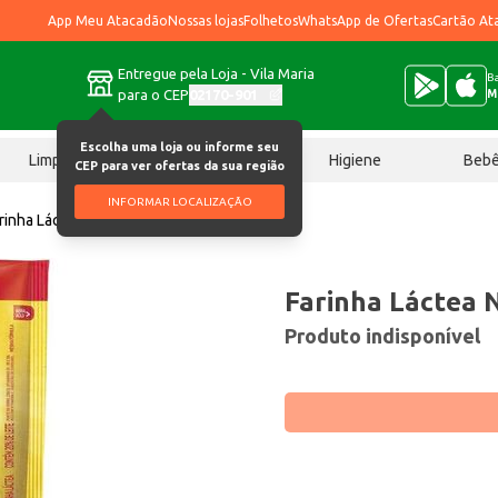
App Meu Atacadão
Nossas lojas
Folhetos
WhatsApp de Ofertas
Cartão At
Entregue pela Loja - Vila Maria
Ba
para o CEP
02170-901
M
Escolha uma loja ou informe seu
Limpeza
Chocolates
Higiene
Beb
CEP para ver ofertas da sua região
INFORMAR LOCALIZAÇÃO
rinha Láctea Nestlé 210g
Farinha Láctea 
Produto indisponível