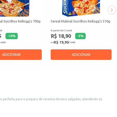
al Sucrilhos Kellogg's 700g
Cereal Matinal Sucrilhos Kellogg’s 510g
id.
A partir de 2 unid.
5
R$ 18,90
-
10
%
-
5
%
R$ 19,90
 cada
ou
/ cada
ADICIONAR
ADICIONAR
ão perfeita para o preparo de receitas doces e salgadas, atendendo às