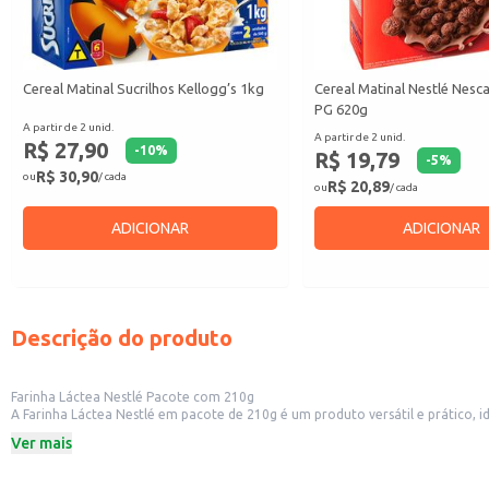
Cereal Matinal Sucrilhos Kellogg’s 1kg
Cereal Matinal Nestlé Nesc
PG 620g
A partir de 2 unid.
A partir de 2 unid.
R$ 27,90
-
10
%
R$ 19,79
-
5
%
R$ 30,90
ou
/ cada
R$ 20,89
ou
/ cada
ADICIONAR
ADICIONAR
Descrição do produto
Farinha Láctea Nestlé Pacote com 210g
A Farinha Láctea Nestlé em pacote de 210g é um produto versátil e prático, i
necessidades de diversos tipos de estabelecimentos comerciais e consumidore
Ver mais
Formato prático em pacote de 210g.
Dicas de Uso:
Utilize em receitas de bolos, tortas e biscoitos para adicionar cremosidade e 