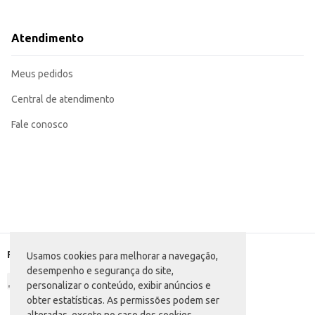
Incorpore em preparações de mingaus e papas para bebês (sempre seguindo a
Adicione a vitaminas e shakes para enriquecer o valor nutricional e o sabor.
Sirva como acompanhamento para frutas frescas ou compotas.
Atendimento
Ideal para uso em confeitarias, padarias e outros estabelecimentos comercia
A Farinha Láctea Nestlé oferece praticidade e sabor em um único produto, s
paladares e necessidades.
Meus pedidos
Central de atendimento
Fale conosco
Formas de pagamento
Usamos cookies para melhorar a navegação,
desempenho e segurança do site,
personalizar o conteúdo, exibir anúncios e
obter estatísticas. As permissões podem ser