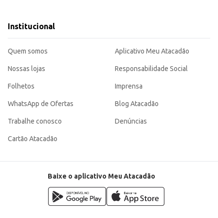
s recomendações de preparo para cada faixa etária).
Institucional
is que trabalham com produtos de confeitaria.
endo uma opção de qualidade para o seu negócio ou consumo doméstico. Sua vers
Quem somos
Aplicativo Meu Atacadão
Nossas lojas
Responsabilidade Social
Folhetos
Imprensa
WhatsApp de Ofertas
Blog Atacadão
Trabalhe conosco
Denúncias
Cartão Atacadão
Baixe o aplicativo Meu Atacadão