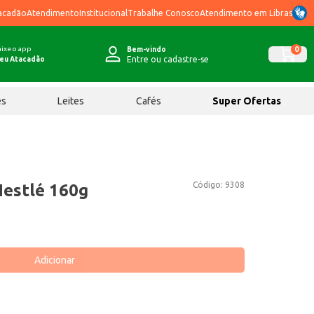
acadão
Atendimento
Institucional
Trabalhe Conosco
Atendimento em Libras
ixe o app
0
Bem-vindo
Entre ou cadastre-se
eu Atacadão
ês
Leites
Cafés
Super Ofertas
Código:
9308
Nestlé 160g
Adicionar