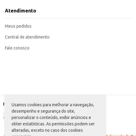
Utilize em receitas de bolos, tortas e biscoitos para adicionar cremosidade e 
Incorpore em cremes e coberturas para dar um toque especial às suas sobre
Atendimento
Adicione em vitaminas e shakes para incrementar a nutrição e o sabor.
A Farinha Láctea Nestlé oferece praticidade e sabor em porções conveniente
pequenos negócios.
Meus pedidos
Central de atendimento
Fale conosco
Formas de pagamento
Usamos cookies para melhorar a navegação,
desempenho e segurança do site,
personalizar o conteúdo, exibir anúncios e
obter estatísticas. As permissões podem ser
alteradas, exceto no caso dos cookies