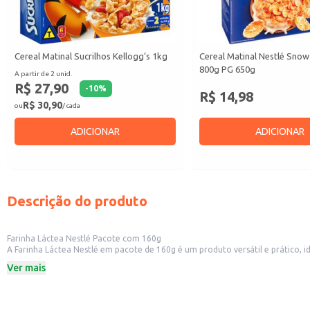
Cereal Matinal Sucrilhos Kellogg’s 1kg
Cereal Matinal Nestlé Snow
800g PG 650g
A partir de 2 unid.
R$ 27,90
-
10
%
R$ 14,98
R$ 30,90
ou
/ cada
ADICIONAR
ADICIONAR
Descrição do produto
Farinha Láctea Nestlé Pacote com 160g
A Farinha Láctea Nestlé em pacote de 160g é um produto versátil e prático, i
estabelecimentos comerciais.
Ver mais
Formato prático em pacote de 160g.
Ideal para uso doméstico no preparo de receitas.
Adequada para uso em estabelecimentos comerciais que trabalham com confei
Dicas de Uso: