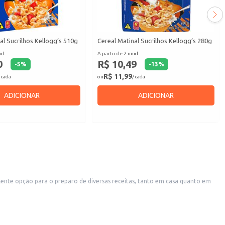
al Sucrilhos Kellogg’s 510g
Cereal Matinal Sucrilhos Kellogg’s 280g
id.
A partir de 2 unid.
0
R$ 10,49
-
5
%
-
13
%
R$ 11,99
 cada
ou
/ cada
ADICIONAR
ADICIONAR
celente opção para o preparo de diversas receitas, tanto em casa quanto em