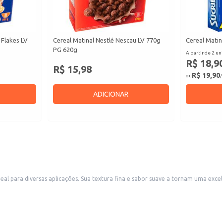
 Flakes LV
Cereal Matinal Nestlé Nescau LV 770g
Cereal Matin
PG 620g
A partir de 2 un
R$ 18,9
R$ 15,98
R$ 19,90
ou
/
ADICIONAR
deal para diversas aplicações. Sua textura fina e sabor suave a tornam uma ex
taria ou produtos alimentícios.