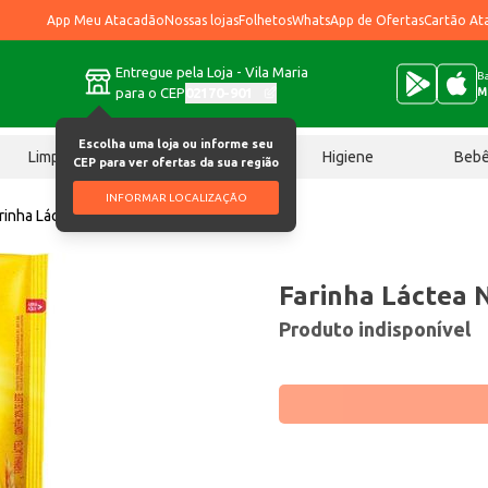
App Meu Atacadão
Nossas lojas
Folhetos
WhatsApp de Ofertas
Cartão At
Entregue pela Loja - Vila Maria
Ba
para o CEP
02170-901
M
Escolha uma loja ou informe seu
Limpeza
Chocolates
Higiene
Beb
CEP para ver ofertas da sua região
INFORMAR LOCALIZAÇÃO
rinha Láctea Nestlé 160g
Farinha Láctea 
Produto indisponível