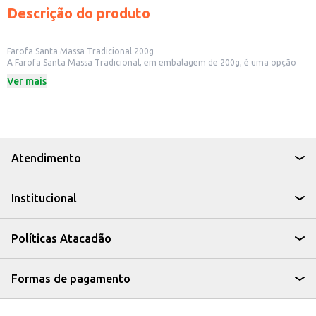
Descrição do produto
Farofa Santa Massa Tradicional 200g
A Farofa Santa Massa Tradicional, em embalagem de 200g, é uma opção
prática e saborosa para acompanhar diversas refeições. Ideal para quem
Ver mais
busca um acompanhamento versátil e com o sabor tradicional da farofa
caseira, ela pode ser utilizada em diversas ocasiões, desde o dia a dia até
em momentos especiais.
Dicas de Uso:
Acompanhamento para churrascos e grelhados.
Ingrediente para recheios de aves e tortas salgadas.
Adição em pratos como feijão tropeiro e tutu de feijão.
Atendimento
Opção para incrementar saladas e pratos com legumes.
A Farofa Santa Massa Tradicional é uma escolha que combina sabor e
praticidade, tornando suas refeições mais completas e saborosas.
Institucional
Políticas Atacadão
Formas de pagamento