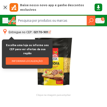
Baixe nosso novo app e ganhe descontos
exclusivos
0
Entregue no CEP:
02170-901
Escolha uma loja ou informe seu
CEP para ver ofertas da sua
região
INFORMAR LOCALIZAÇÃO
Clique na imagem para ampliar.