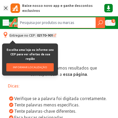
Baixe nosso novo app e ganhe descontos
exclusivos
0
Entregue no CEP:
02170-901
Escolha uma loja ou informe seu
CEP para ver ofertas da sua
região
oops, não encontramos resultados que
INFORMAR LOCALIZAÇÃO
correspondam a
essa página
.
Dicas:
Verifique se a palavra foi digitada corretamente.
Tente palavras menos específicas.
Tente palavras-chave diferentes.
Faça buscas relacionadas.