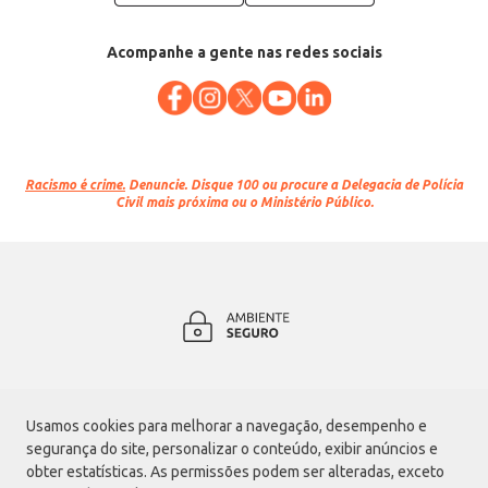
Acompanhe a gente nas redes sociais
Racismo é crime.
Denuncie. Disque 100 ou procure a Delegacia de Polícia
Civil mais próxima ou o Ministério Público.
Atacadão S.A.
Usamos cookies para melhorar a navegação, desempenho e
Avenida Morvan Dias de Figueiredo, 6169, Vila Maria, São Paulo - SP | CEP
segurança do site, personalizar o conteúdo, exibir anúncios e
02170-901 | CNPJ: 75.315.333/0001-09
obter estatísticas. As permissões podem ser alteradas, exceto