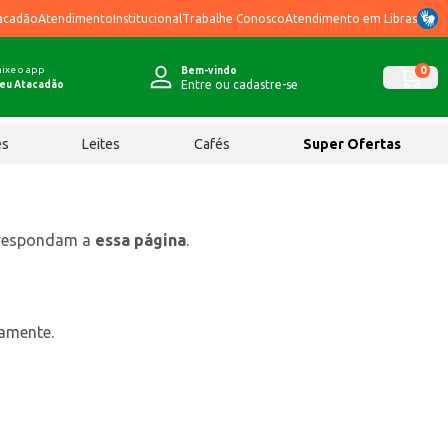
acadão
Atendimento
Institucional
Trabalhe Conosco
Atendimento em Libras
ixe o app
0
Bem-vindo
Entre ou cadastre-se
eu Atacadão
ês
Leites
Cafés
Super Ofertas
rrespondam a
essa página
.
tamente.