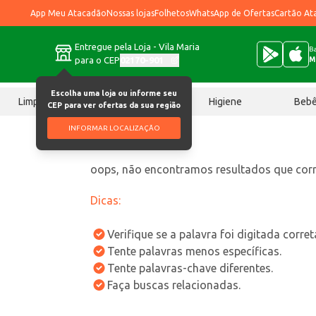
App Meu Atacadão
Nossas lojas
Folhetos
WhatsApp de Ofertas
Cartão At
Entregue pela Loja - Vila Maria
Ba
para o CEP
02170-901
M
Escolha uma loja ou informe seu
Limpeza
Chocolates
Higiene
Beb
CEP para ver ofertas da sua região
INFORMAR LOCALIZAÇÃO
oops, não encontramos resultados que co
Dicas:
Verifique se a palavra foi digitada corre
Tente palavras menos específicas.
Tente palavras-chave diferentes.
Faça buscas relacionadas.