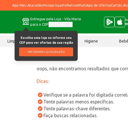
App Meu Atacadão
Nossas lojas
Folhetos
WhatsApp de Ofertas
Cartão At
Entregue pela Loja - Vila Maria
Ba
para o CEP
02170-901
M
Escolha uma loja ou informe seu
Limpeza
Chocolates
Higiene
Beb
CEP para ver ofertas da sua região
INFORMAR LOCALIZAÇÃO
oops, não encontramos resultados que co
Dicas:
Verifique se a palavra foi digitada corre
Tente palavras menos específicas.
Tente palavras-chave diferentes.
Faça buscas relacionadas.