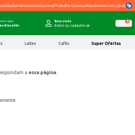
acadão
Atendimento
Institucional
Trabalhe Conosco
Atendimento em Libras
ixe o app
0
Bem-vindo
Entre ou cadastre-se
eu Atacadão
ês
Leites
Cafés
Super Ofertas
rrespondam a
essa página
.
tamente.