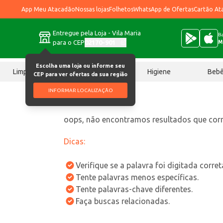
App Meu Atacadão
Nossas lojas
Folhetos
WhatsApp de Ofertas
Cartão At
Entregue pela Loja - Vila Maria
Ba
para o CEP
02170-901
M
Escolha uma loja ou informe seu
Limpeza
Chocolates
Higiene
Beb
CEP para ver ofertas da sua região
INFORMAR LOCALIZAÇÃO
oops, não encontramos resultados que co
Dicas:
Verifique se a palavra foi digitada corre
Tente palavras menos específicas.
Tente palavras-chave diferentes.
Faça buscas relacionadas.