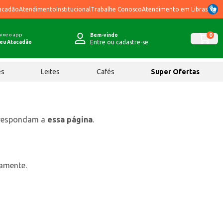
acadão
Atendimento
Institucional
Trabalhe Conosco
Atendimento em Libras
ixe o app
0
Bem-vindo
Entre ou cadastre-se
eu Atacadão
ês
Leites
Cafés
Super Ofertas
rrespondam a
essa página
.
tamente.