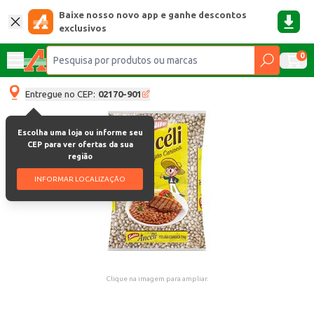
Baixe nosso novo app e ganhe descontos
exclusivos
0
Entregue no CEP:
02170-901
Escolha uma loja ou informe seu
CEP para ver ofertas da sua
região
INFORMAR LOCALIZAÇÃO
Clique na imagem para ampliar.