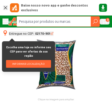
Baixe nosso novo app e ganhe descontos
exclusivos
0
Entregue no CEP:
02170-901
Escolha uma loja ou informe seu
CEP para ver ofertas da sua
região
INFORMAR LOCALIZAÇÃO
Clique na imagem para ampliar.