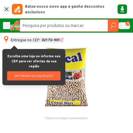
Baixe nosso novo app e ganhe descontos
exclusivos
0
Entregue no CEP:
02170-901
Escolha uma loja ou informe seu
CEP para ver ofertas da sua
região
INFORMAR LOCALIZAÇÃO
Clique na imagem para ampliar.