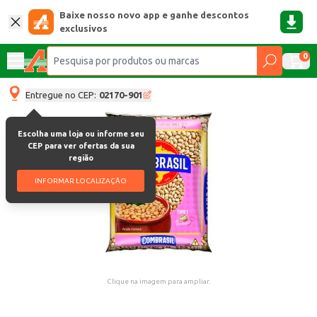
Baixe nosso novo app e ganhe descontos
exclusivos
0
Entregue no CEP:
02170-901
Escolha uma loja ou informe seu
CEP para ver ofertas da sua
região
INFORMAR LOCALIZAÇÃO
Clique na imagem para ampliar.