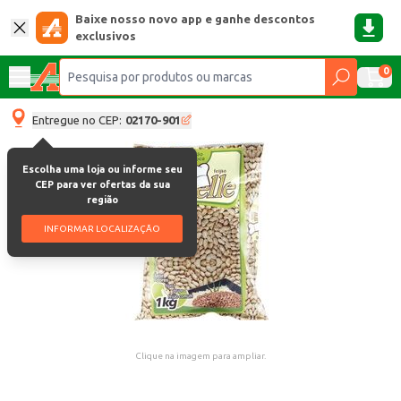
Baixe nosso novo app e ganhe descontos
exclusivos
0
Entregue no CEP:
02170-901
Escolha uma loja ou informe seu
CEP para ver ofertas da sua
região
INFORMAR LOCALIZAÇÃO
Clique na imagem para ampliar.