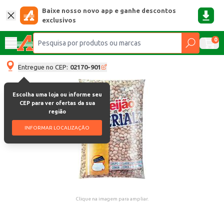
Baixe nosso novo app e ganhe descontos
exclusivos
0
Entregue no CEP:
02170-901
Escolha uma loja ou informe seu
CEP para ver ofertas da sua
região
INFORMAR LOCALIZAÇÃO
Clique na imagem para ampliar.