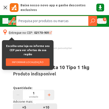
Baixe nosso novo app e ganhe descontos
exclusivos
0
Entregue no CEP:
02170-901
Escolha uma loja ou informe seu
Clique na imagem para ampliar.
CEP para ver ofertas da sua
região
Código:
47516
INFORMAR LOCALIZAÇÃO
Feijão Carioca Nota 10 Tipo 1 1kg
Produto indisponível
Quantidade:
unidade
Adicione mais:
+
5
+
10