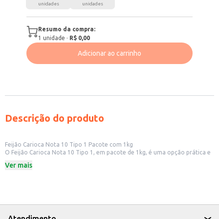
unidades
unidades
Resumo da compra:
1
unidade
·
R$ 0,00
Adicionar ao carrinho
Descrição do produto
Feijão Carioca Nota 10 Tipo 1 Pacote com 1kg
O Feijão Carioca Nota 10 Tipo 1, em pacote de 1kg, é uma opção prática e
de qualidade para o seu negócio ou consumo doméstico. Ideal para o
Ver mais
preparo de diversos pratos, este feijão se destaca pela praticidade do
pacote de 1kg, facilitando o armazenamento e o controle de estoque.
Marca: Nota 10
Tipo: 1
Peso: 1kg
Categoria: Feijão Carioca
Dicas de Uso:
Atendimento