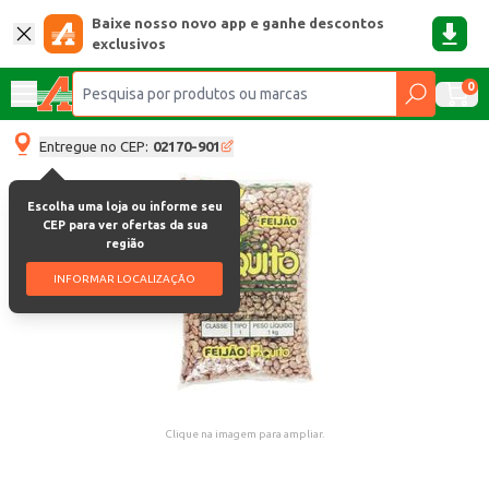
Baixe nosso novo app e ganhe descontos
exclusivos
0
Entregue no CEP:
02170-901
Escolha uma loja ou informe seu
CEP para ver ofertas da sua
região
INFORMAR LOCALIZAÇÃO
Clique na imagem para ampliar.