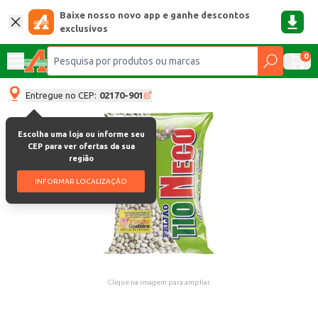
Baixe nosso novo app e ganhe descontos
exclusivos
0
Entregue no CEP:
02170-901
Escolha uma loja ou informe seu
CEP para ver ofertas da sua
região
INFORMAR LOCALIZAÇÃO
Clique na imagem para ampliar.