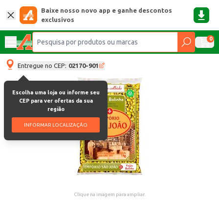
Baixe nosso novo app e ganhe descontos
exclusivos
0
Entregue no CEP:
02170-901
Escolha uma loja ou informe seu
CEP para ver ofertas da sua
região
INFORMAR LOCALIZAÇÃO
Clique na imagem para ampliar.