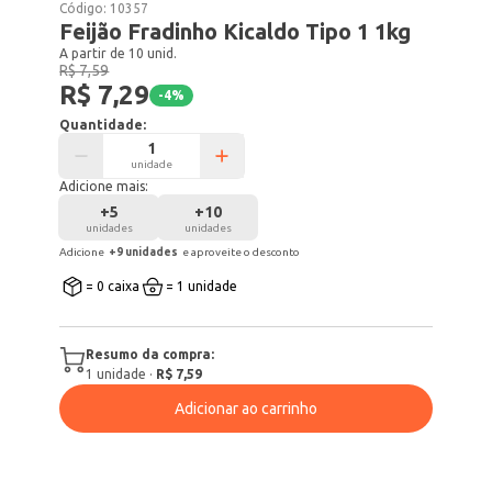
Código:
10357
Feijão Fradinho Kicaldo Tipo 1 1kg
A partir de 10 unid.
R$ 7,59
R$ 7,29
-
4
%
Quantidade:
unidade
Adicione mais:
+
5
+
10
unidades
unidades
Adicione
+
9
unidade
s
e aproveite o desconto
= 0 caixa
= 1 unidade
Resumo da compra:
1
unidade
·
R$ 7,59
Adicionar ao carrinho