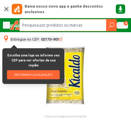
Baixe nosso novo app e ganhe descontos
exclusivos
0
Entregue no CEP:
02170-901
Escolha uma loja ou informe seu
CEP para ver ofertas da sua
região
INFORMAR LOCALIZAÇÃO
Clique na imagem para ampliar.