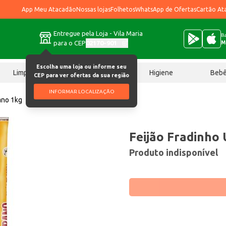
App Meu Atacadão
Nossas lojas
Folhetos
WhatsApp de Ofertas
Cartão At
Entregue pela Loja - Vila Maria
Ba
para o CEP
02170-901
M
Escolha uma loja ou informe seu
Limpeza
Chocolates
Higiene
Beb
CEP para ver ofertas da sua região
INFORMAR LOCALIZAÇÃO
ano 1kg
Feijão Fradinho
Produto indisponível