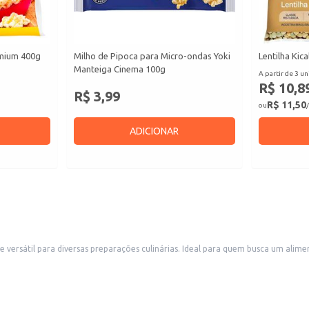
emium 400g
Milho de Pipoca para Micro-ondas Yoki
Lentilha Kic
Manteiga Cinema 100g
A partir de 3 un
R$ 10,8
R$ 3,99
R$ 11,50
ou
/
ADICIONAR
versátil para diversas preparações culinárias. Ideal para quem busca um alimen
na.
 dois.