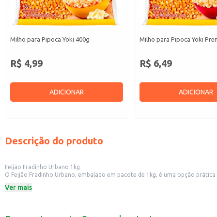
Milho para Pipoca Yoki 400g
Milho para Pipoca Yoki Pr
R$ 4,99
R$ 6,49
ADICIONAR
ADICIONAR
Descrição do produto
Feijão Fradinho Urbano 1kg
O Feijão Fradinho Urbano, embalado em pacote de 1kg, é uma opção prática e 
diversas receitas da culinária brasileira e internacional.
Ver mais
Dicas de Uso:
Perfeito para o preparo de acarajés e outras receitas típicas da culinária baia
Pode ser utilizado em saladas, agregando sabor e textura.
Excelente para o preparo de acompanhamentos, como o tradicional baião de