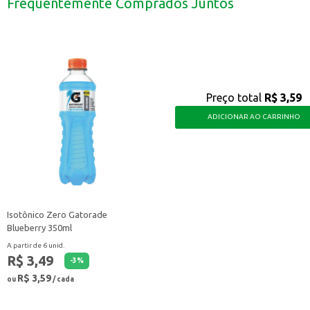
Frequentemente Comprados Juntos
Ideal para quem busca uma alimentação equilibrada e rica em proteínas.
O Feijão Fradinho Urbano 1kg é uma escolha inteligente para quem busca prat
Preço total
R$ 3,59
ADICIONAR AO CARRINHO
Isotônico Zero Gatorade
Blueberry 350ml
A partir de 6 unid.
R$ 3,49
-
3
%
R$ 3,59
ou
/ cada