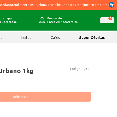
acadão
Atendimento
Institucional
Trabalhe Conosco
Atendimento em Libras
ixe o app
0
Bem-vindo
Entre ou cadastre-se
eu Atacadão
ês
Leites
Cafés
Super Ofertas
Código:
10381
 Urbano 1kg
Adicionar