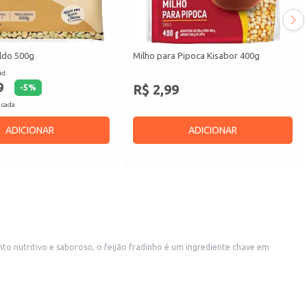
aldo 500g
Milho para Pipoca Kisabor 400g
id.
9
R$ 2,99
-
5
%
 cada
ADICIONAR
ADICIONAR
to nutritivo e saboroso, o feijão fradinho é um ingrediente chave em