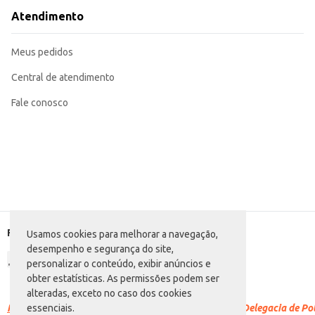
Atendimento
Meus pedidos
Central de atendimento
Fale conosco
Formas de pagamento
Usamos cookies para melhorar a navegação,
desempenho e segurança do site,
personalizar o conteúdo, exibir anúncios e
obter estatísticas. As permissões podem ser
alteradas, exceto no caso dos cookies
Racismo é crime.
Denuncie. Disque 100 ou procure a Delegacia de Polí
essenciais.