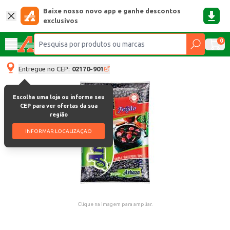
Baixe nosso novo app e ganhe descontos
exclusivos
0
Entregue no CEP:
02170-901
Escolha uma loja ou informe seu
CEP para ver ofertas da sua
região
INFORMAR LOCALIZAÇÃO
Clique na imagem para ampliar.