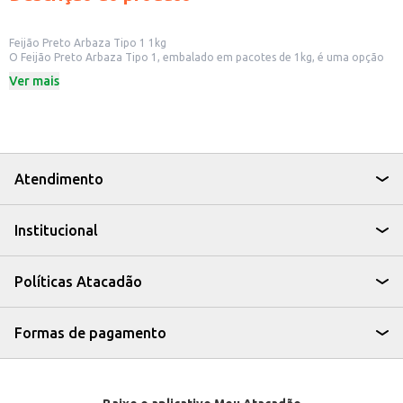
Feijão Preto Arbaza Tipo 1 1kg
O Feijão Preto Arbaza Tipo 1, embalado em pacotes de 1kg, é uma opção
para quem busca um alimento nutritivo e versátil para o dia a dia. Ideal
Ver mais
para o preparo da tradicional feijoada brasileira, o feijão preto também
pode ser utilizado em diversas outras receitas, como sopas, saladas e
acompanhamentos.
Dicas de Uso:
Perfeito para o preparo da feijoada.
Pode ser utilizado em sopas e caldos.
Ideal para acompanhamento de pratos principais.
Atendimento
Uma boa opção para saladas nutritivas.
O Feijão Preto Arbaza Tipo 1 é uma escolha prática e saborosa para quem
busca qualidade e um bom custo-benefício na hora de cozinhar.
Institucional
Políticas Atacadão
Formas de pagamento