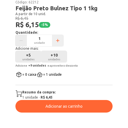
Código:
62212
Feijão Preto Bulnez Tipo 1 1kg
A partir de 10 unid.
R$ 6,45
R$ 6,15
-
5
%
Quantidade:
unidade
Adicione mais:
+
5
+
10
unidades
unidades
Adicione
+
9
unidade
s
e aproveite o desconto
= 0 caixa
= 1 unidade
Resumo da compra:
1
unidade
·
R$ 6,45
Adicionar ao carrinho