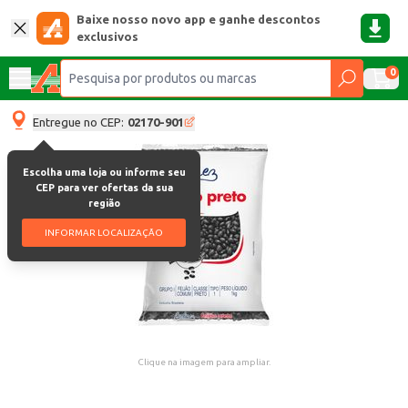
Baixe nosso novo app e ganhe descontos
exclusivos
0
Entregue no CEP:
02170-901
Escolha uma loja ou informe seu
CEP para ver ofertas da sua
região
INFORMAR LOCALIZAÇÃO
Clique na imagem para ampliar.