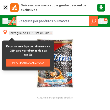
Baixe nosso novo app e ganhe descontos
exclusivos
0
Entregue no CEP:
02170-901
Escolha uma loja ou informe seu
CEP para ver ofertas da sua
região
INFORMAR LOCALIZAÇÃO
Clique na imagem para ampliar.