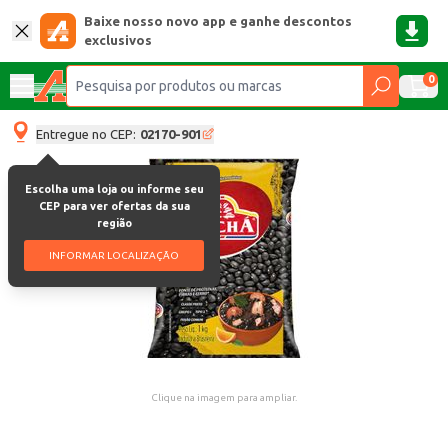
Baixe nosso novo app e ganhe descontos
exclusivos
0
Entregue no CEP:
02170-901
Escolha uma loja ou informe seu
CEP para ver ofertas da sua
região
INFORMAR LOCALIZAÇÃO
Clique na imagem para ampliar.