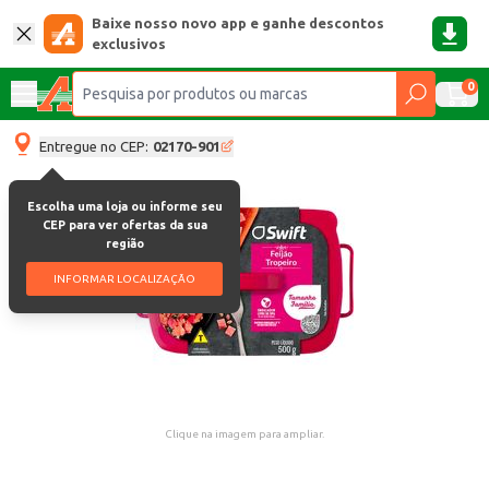
Baixe nosso novo app e ganhe descontos
exclusivos
0
Entregue no CEP:
02170-901
Escolha uma loja ou informe seu
CEP para ver ofertas da sua
região
INFORMAR LOCALIZAÇÃO
Clique na imagem para ampliar.