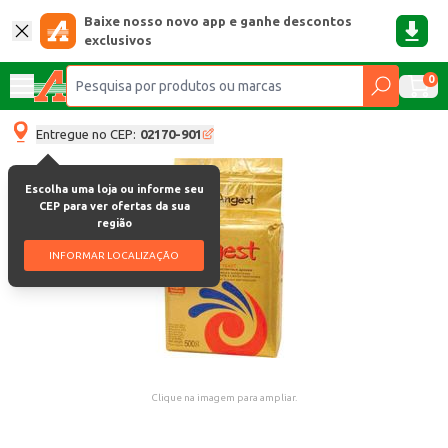
Baixe nosso novo app e ganhe descontos
exclusivos
0
Entregue no CEP:
02170-901
Escolha uma loja ou informe seu
CEP para ver ofertas da sua
região
INFORMAR LOCALIZAÇÃO
Clique na imagem para ampliar.