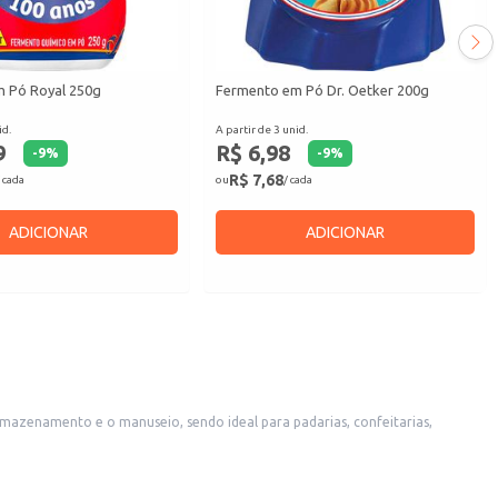
 Pó Royal 250g
Fermento em Pó Dr. Oetker 200g
id.
A partir de 3 unid.
9
R$ 6,98
-
9
%
-
9
%
R$ 7,68
 cada
ou
/ cada
ADICIONAR
ADICIONAR