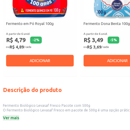
Fermento em Pó Royal 100g
Fermento Dona Benta 100
A partir de 6 unid.
A partir de 6 unid.
R$ 4,79
R$ 3,49
-
2
%
-
5
%
R$ 4,89
R$ 3,69
ou
/ cada
ou
/ cada
ADICIONAR
ADICIONAR
Descrição do produto
Fermento Biológico Levasaf Fresco Pacote com 500g
O Fermento Biológico Levasaf Fresco em pacote de 500g é uma opção prática e eficiente para diversas aplicações. Sua apresentação em pacote facilit
restaurantes e outros estabelecimentos comerciais que utilizam grandes quantidades de fermento em suas produções. Também é uma excelente esco
Ver mais
caseiras com facilidade.
Dicas de uso:
Ideal para produção de pães artesanais, garantindo o crescimento adequado