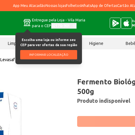
App Meu Atacadão
Nossas lojas
Folhetos
WhatsApp de Ofertas
Cartão At
Entregue pela Loja - Vila Maria
Ba
para o CEP
02170-901
M
Escolha uma loja ou informe seu
Limpeza
Chocolates
Higiene
Beb
CEP para ver ofertas da sua região
INFORMAR LOCALIZAÇÃO
 Levasaf Fresco 500g
Fermento Biológ
500g
Produto indisponível