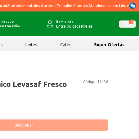
acadão
Atendimento
Institucional
Trabalhe Conosco
Atendimento em Libras
ixe o app
0
Bem-vindo
Entre ou cadastre-se
eu Atacadão
ês
Leites
Cafés
Super Ofertas
Código:
11136
ico Levasaf Fresco
Adicionar