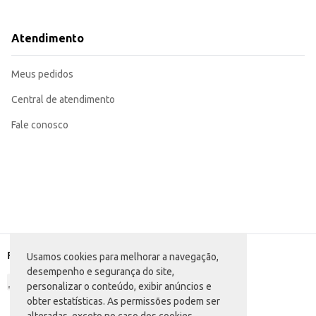
Perfeito para o preparo de bolos, proporcionando textura e sabor característ
Adequado para receitas de pizzas, rosquinhas e outros produtos de panificaç
Recomendado para uso em estabelecimentos comerciais que necessitam de 
Atendimento
Para uso doméstico, facilita o preparo de receitas caseiras com praticidade.
O Fermento Biológico Levasaf Fresco em pacote de 500g oferece praticidade 
resultados consistentes em suas receitas.
Meus pedidos
Marca: Levasaf
Departamento: Mercearia
Categoria: Fermento
Central de atendimento
Conteúdo: 500g
EAN: 7798018850030
Fale conosco
Formas de pagamento
Usamos cookies para melhorar a navegação,
desempenho e segurança do site,
personalizar o conteúdo, exibir anúncios e
obter estatísticas. As permissões podem ser