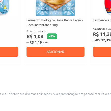
g
Fermento Biológico Dona Benta Fermix
Fermento em
Seco Instantâneo 10g
A partir de 4 un
A partir de 4 unid.
R$ 11,2
R$ 1,09
-
8
%
R$ 12,39
ou
/
R$ 1,19
ou
/ cada
ADICIONAR
a o armazenamento e o manuseio, sendo ideal para padarias, confeitarias,
lha para uso doméstico, permitindo o preparo de pães, bolos e outras receitas
 da massa.