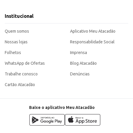
icos.
ão.
grandes volumes de fermento.
Institucional
e rendimento, contribuindo para a produção eficiente de diversos itens de pan
Quem somos
Aplicativo Meu Atacadão
Nossas lojas
Responsabilidade Social
Folhetos
Imprensa
WhatsApp de Ofertas
Blog Atacadão
Trabalhe conosco
Denúncias
Cartão Atacadão
Baixe o aplicativo Meu Atacadão