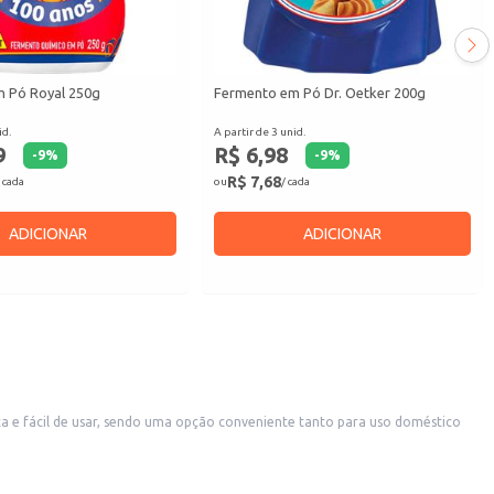
 Pó Royal 250g
Fermento em Pó Dr. Oetker 200g
id.
A partir de 3 unid.
9
R$ 6,98
-
9
%
-
9
%
R$ 7,68
 cada
ou
/ cada
ADICIONAR
ADICIONAR
ca e fácil de usar, sendo uma opção conveniente tanto para uso doméstico