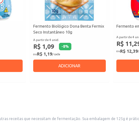
g
Fermento Biológico Dona Benta Fermix
Fermento em
Seco Instantâneo 10g
A partir de 4 un
A partir de 4 unid.
R$ 11,2
R$ 1,09
-
8
%
R$ 12,39
ou
/
R$ 1,19
ou
/ cada
ADICIONAR
outras receitas que necessitam de fermentação. Sua embalagem de 125g é práti