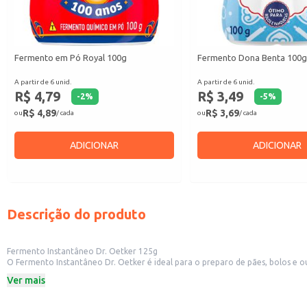
Fermento em Pó Royal 100g
Fermento Dona Benta 100
A partir de 6 unid.
A partir de 6 unid.
R$ 4,79
R$ 3,49
-
2
%
-
5
%
R$ 4,89
R$ 3,69
ou
/ cada
ou
/ cada
ADICIONAR
ADICIONAR
Descrição do produto
Fermento Instantâneo Dr. Oetker 125g
O Fermento Instantâneo Dr. Oetker é ideal para o preparo de pães, bolos e 
quanto para estabelecimentos comerciais como padarias e confeitarias.
Ver mais
Dicas de Uso:
Utilize em receitas de pães caseiros para obter uma massa leve e fofa.
Adicione em bolos para garantir que cresçam de maneira uniforme.