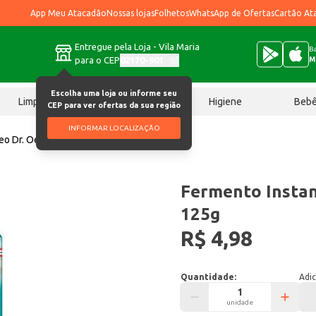
App Meu Atacadão
Nossas lojas
Folhetos
WhatsApp de Ofertas
Cartão At
Entregue pela Loja - Vila Maria
Ba
para o CEP
02170-901
M
Escolha uma loja ou informe seu
Limpeza
Chocolates
Higiene
Beb
CEP para ver ofertas da sua região
INFORMAR LOCALIZAÇÃO
eo Dr. Oetker 125g
Fermento Instan
125g
R$ 4,98
Quantidade:
Adic
unidade