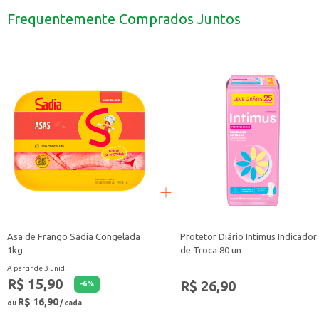
Experimente em receitas de pizzas e salgados para um resultado mais saboro
Frequentemente Comprados Juntos
Perfeito para quem busca praticidade e eficiência no preparo de suas receitas
Com o Fermento Instantâneo Dr. Oetker, você tem a garantia de um produto q
Asa de Frango Sadia Congelada
Protetor Diário Intimus Indicador
1kg
de Troca 80 un
A partir de 3 unid.
R$ 15,90
R$ 26,90
-
6
%
R$ 16,90
ou
/ cada