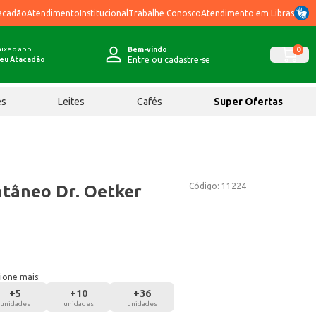
acadão
Atendimento
Institucional
Trabalhe Conosco
Atendimento em Libras
ixe o app
0
Bem-vindo
Entre ou cadastre-se
eu Atacadão
ês
Leites
Cafés
Super Ofertas
Código:
11224
tâneo Dr. Oetker
ione mais:
+
5
+
10
+
36
unidades
unidades
unidades