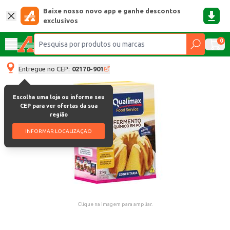
Baixe nosso novo app e ganhe descontos
exclusivos
0
Entregue no CEP:
02170-901
Escolha uma loja ou informe seu
CEP para ver ofertas da sua
região
INFORMAR LOCALIZAÇÃO
Clique na imagem para ampliar.