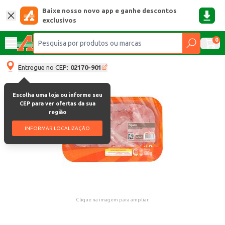
Baixe nosso novo app e ganhe descontos
exclusivos
0
Entregue no CEP:
02170-901
Escolha uma loja ou informe seu
CEP para ver ofertas da sua
região
INFORMAR LOCALIZAÇÃO
Clique na imagem para ampliar.