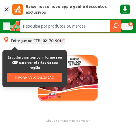
Baixe nosso novo app e ganhe descontos
exclusivos
0
Entregue no CEP:
02170-901
Escolha uma loja ou informe seu
CEP para ver ofertas da sua
região
INFORMAR LOCALIZAÇÃO
Clique na imagem para ampliar.