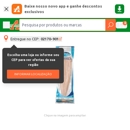
Baixe nosso novo app e ganhe descontos
exclusivos
0
Entregue no CEP:
02170-901
Escolha uma loja ou informe seu
CEP para ver ofertas da sua
região
INFORMAR LOCALIZAÇÃO
Clique na imagem para ampliar.