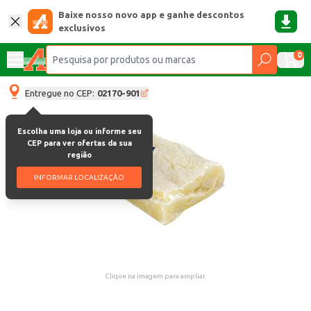
Baixe nosso novo app e ganhe descontos
exclusivos
0
Entregue no CEP:
02170-901
Escolha uma loja ou informe seu
CEP para ver ofertas da sua
região
INFORMAR LOCALIZAÇÃO
Clique na imagem para ampliar.