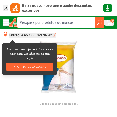
Baixe nosso novo app e ganhe descontos
exclusivos
0
Entregue no CEP:
02170-901
Escolha uma loja ou informe seu
CEP para ver ofertas da sua
região
INFORMAR LOCALIZAÇÃO
Clique na imagem para ampliar.