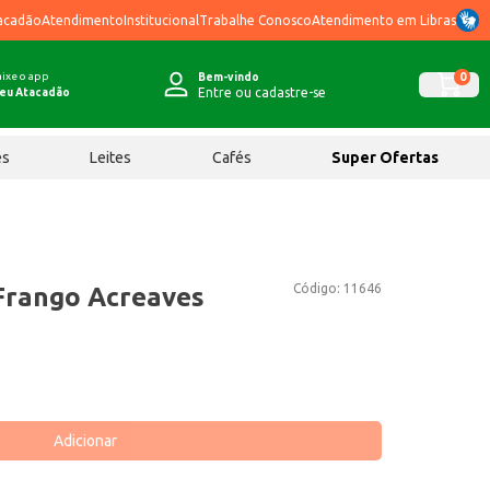
acadão
Atendimento
Institucional
Trabalhe Conosco
Atendimento em Libras
ixe o app
0
Bem-vindo
Entre ou cadastre-se
eu Atacadão
ês
Leites
Cafés
Super Ofertas
Código:
11646
 Frango Acreaves
Adicionar