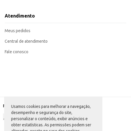
Perfeito para uso em grandes quantidades, atendendo às demandas de estab
Pode ser utilizado em receitas variadas, desde pratos simples até preparaçõe
Recomendado para revenda em açougues, supermercados e outros estabelec
Atendimento
O Filé de Peito de Frango Acreaves Congelado oferece praticidade e rendimento, contribuindo p
espaço de armazenamento e o processo de preparo.
Marca: Acreaves
Meus pedidos
Departamento: Carnes, aves e peixes
Categoria: Corte de frango
Conteúdo: 20kg
Central de atendimento
EAN: 39515947
Fale conosco
Formas de pagamento
Usamos cookies para melhorar a navegação,
desempenho e segurança do site,
personalizar o conteúdo, exibir anúncios e
obter estatísticas. As permissões podem ser