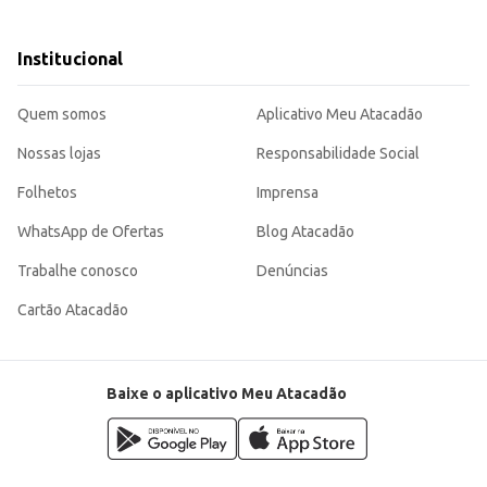
elecimentos comerciais com alto volume de vendas.
s mais elaboradas.
imentos que comercializam produtos congelados.
Institucional
ara a eficiência da sua operação, seja na produção de refeições ou na revenda do produto. Sua a
Quem somos
Aplicativo Meu Atacadão
Nossas lojas
Responsabilidade Social
Folhetos
Imprensa
WhatsApp de Ofertas
Blog Atacadão
Trabalhe conosco
Denúncias
Cartão Atacadão
Baixe o aplicativo Meu Atacadão