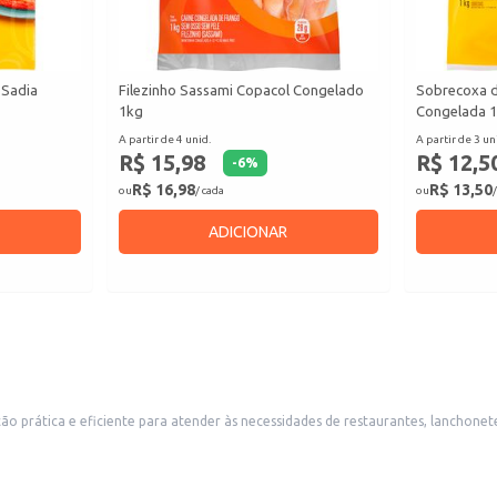
 Sadia
Filezinho Sassami Copacol Congelado
Sobrecoxa d
1kg
Congelada 
A partir de 4 unid.
A partir de 3 un
R$ 15,98
R$ 12,5
-
6
%
R$ 16,98
R$ 13,50
ou
/ cada
ou
/
ADICIONAR
o prática e eficiente para atender às necessidades de restaurantes, lanchonet
tras refeições rápidas.