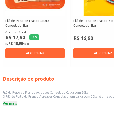
Filé de Peito de Frango Seara
Filé de Peito de Frango Zip
Congelado 1kg
Congelado 1kg
A partir de 3 unid.
R$ 17,90
R$ 16,90
-
5
%
R$ 18,90
ou
/ cada
ADICIONAR
ADICIONAR
Descrição do produto
Filé de Peito de Frango Acreaves Congelado Caixa com 20kg
O Filé de Peito de Frango Acreaves Congelado, em caixa com 20kg, é uma opçã
com grande volume de preparações. Sua apresentação em caixa facilita o armazenamento e o manuseio, otimizando o fluxo de trabalho na sua cozinha. A opção congelada garante maior tempo de conservação, reduzindo perdas e
Ver mais
mantendo a qualidade do produto.
Dicas de uso:
Ideal para o preparo de diversos pratos, como saladas, sanduíches, wraps e ou