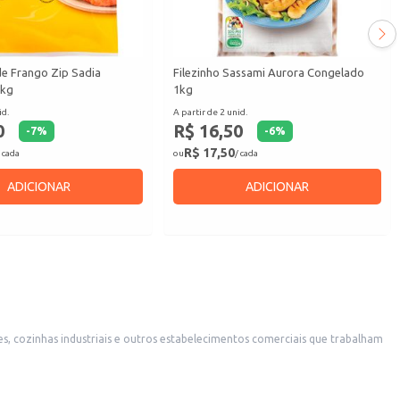
e Frango Zip Sadia
Filezinho Sassami Aurora Congelado
1kg
1kg
id.
A partir de 2 unid.
0
R$ 16,50
-
7
%
-
6
%
R$ 17,50
 cada
ou
/ cada
ADICIONAR
ADICIONAR
es, cozinhas industriais e outros estabelecimentos comerciais que trabalham