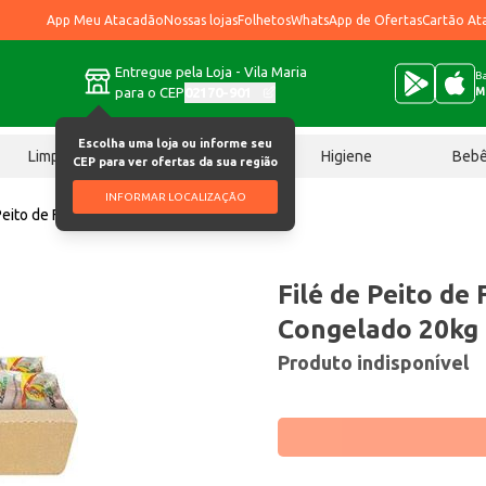
App Meu Atacadão
Nossas lojas
Folhetos
WhatsApp de Ofertas
Cartão At
Entregue pela Loja - Vila Maria
Ba
para o CEP
02170-901
M
Escolha uma loja ou informe seu
Limpeza
Chocolates
Higiene
Beb
CEP para ver ofertas da sua região
INFORMAR LOCALIZAÇÃO
 Peito de Frango Acreaves Congelado 20kg
Filé de Peito de
Congelado 20kg
Produto indisponível