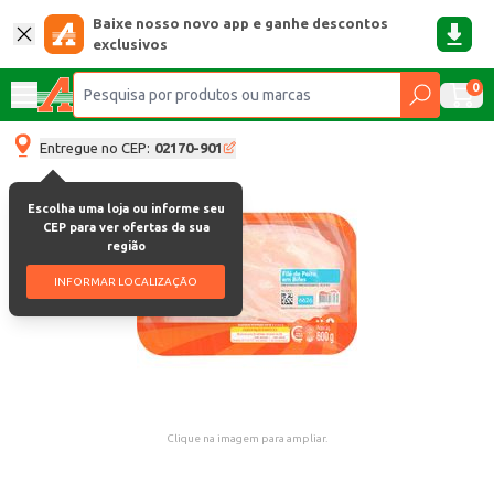
Baixe nosso novo app e ganhe descontos
exclusivos
0
Entregue no CEP:
02170-901
Escolha uma loja ou informe seu
CEP para ver ofertas da sua
região
INFORMAR LOCALIZAÇÃO
Clique na imagem para ampliar.