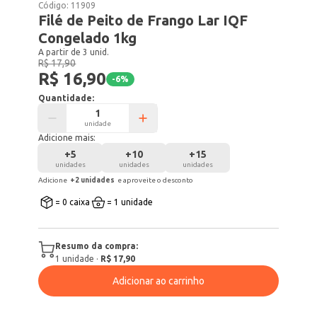
Código:
11909
Filé de Peito de Frango Lar IQF
Congelado 1kg
A partir de 3 unid.
R$ 17,90
R$ 16,90
-
6
%
Quantidade:
unidade
Adicione mais:
+
5
+
10
+
15
unidades
unidades
unidades
Adicione
+
2
unidade
s
e aproveite o desconto
= 0 caixa
= 1 unidade
Resumo da compra:
1
unidade
·
R$ 17,90
Adicionar ao carrinho