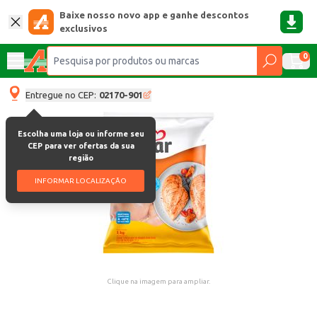
Baixe nosso novo app e ganhe descontos
exclusivos
0
Entregue no CEP:
02170-901
Escolha uma loja ou informe seu
CEP para ver ofertas da sua
região
INFORMAR LOCALIZAÇÃO
Clique na imagem para ampliar.